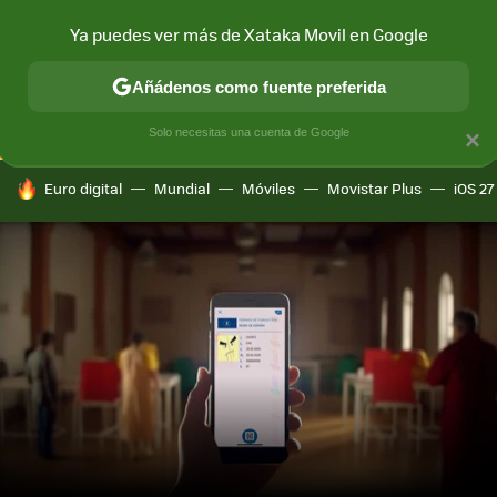
Ya puedes ver más de Xataka Movil en Google
CONECTIVIDAD
MÓVIL Y SOCIEDAD
APLICACIONES
COM
Añádenos como fuente preferida
Solo necesitas una cuenta de Google
×
HOY SE HABLA DE
Euro digital
Mundial
Móviles
Movistar Plus
iOS 27