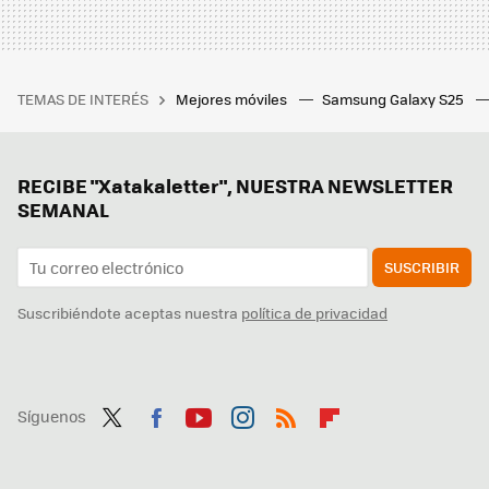
TEMAS DE INTERÉS
Mejores móviles
Samsung Galaxy S25
RECIBE "Xatakaletter", NUESTRA NEWSLETTER
SEMANAL
SUSCRIBIR
Suscribiéndote aceptas nuestra
política de privacidad
Síguenos
Twit
Fac
You
Inst
RSS
Flip
ter
ebo
tub
agr
boa