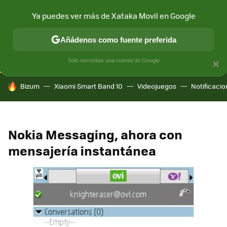
Ya puedes ver más de Xataka Movil en Google
CONECTIVIDAD
MÓVIL Y SOCIEDAD
APLICACIONES
COM
Añádenos como fuente preferida
Solo necesitas una cuenta de Google
×
HOY SE HABLA DE
Bizum
Xiaomi Smart Band 10
Videojuegos
Notificaci
Nokia Messaging, ahora con
mensajería instantánea