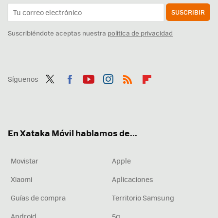
SUSCRIBIR
Suscribiéndote aceptas nuestra
política de privacidad
Síguenos
Twit
Fac
You
Inst
RSS
Flip
ter
ebo
tub
agr
boa
ok
e
am
rd
En Xataka Móvil hablamos de...
Movistar
Apple
Xiaomi
Aplicaciones
Guías de compra
Territorio Samsung
Android
5g