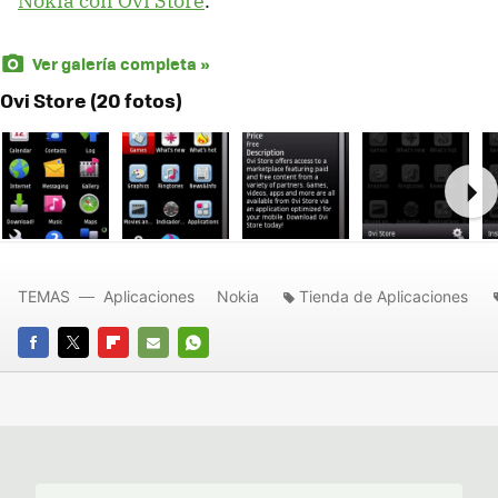
Nokia con Ovi Store
.
Ver galería completa »
Ovi Store (20 fotos)
Ne
TEMAS
Aplicaciones
Nokia
Tienda de Aplicaciones
FACEBOOK
TWITTER
FLIPBOARD
E-
WHATSAPP
MAIL