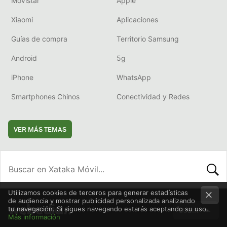
Movistar
Apple
Xiaomi
Aplicaciones
Guías de compra
Territorio Samsung
Android
5g
iPhone
WhatsApp
Smartphones Chinos
Conectividad y Redes
VER MÁS TEMAS
BUSCA
Utilizamos cookies de terceros para generar estadísticas
de audiencia y mostrar publicidad personalizada analizando
tu navegación. Si sigues navegando estarás aceptando su uso.
SUBIR
Más información