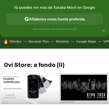
Ya puedes ver más de Xataka Movil en Google
MENÚ
NUEVO
Añádenos como fuente preferida
CONECTIVIDAD
MÓVIL Y SOCIEDAD
APLICACIONES
Solo necesitas una cuenta de Google
×
HOY SE HABLA DE
Móviles
Movistar Plus
Movistar
Google Maps
VP
Ovi Store: a fondo (II)