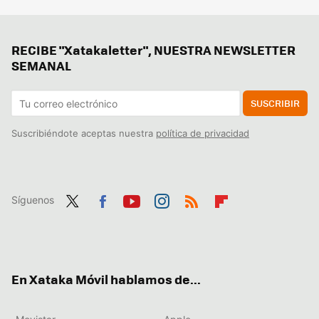
RECIBE "Xatakaletter", NUESTRA NEWSLETTER
SEMANAL
SUSCRIBIR
Suscribiéndote aceptas nuestra
política de privacidad
Síguenos
Twit
Fac
You
Inst
RSS
Flip
ter
ebo
tub
agr
boa
ok
e
am
rd
En Xataka Móvil hablamos de...