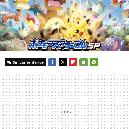
Sin comentarios
FACEBOOK
TWITTER
FLIPBOARD
E-
WHATSAPP
MAIL