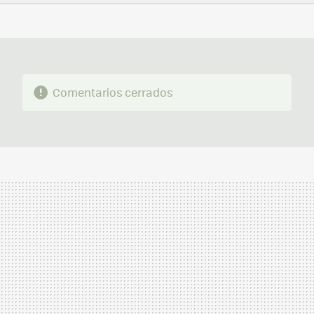
FACEBOOK
TWITTER
FLIPBOARD
E-
WHATSAPP
MAIL
Comentarios cerrados