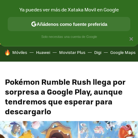
Ya puedes ver más de Xataka Movil en Google
CONECTIVIDAD
MÓVIL Y SOCIEDAD
APLICACIONES
COM
Añádenos como fuente preferida
Solo necesitas una cuenta de Google
×
HOY SE HABLA DE
Móviles
Huawei
Movistar Plus
Digi
Google Maps
Pokémon Rumble Rush llega por
sorpresa a Google Play, aunque
tendremos que esperar para
descargarlo