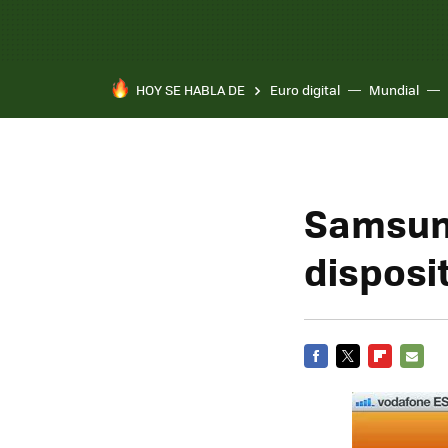
HOY SE HABLA DE
Euro digital
Mundial
Pixel 10a
Samsun
disposi
FACEBOOK
TWITTER
FLIPBOARD
E-
MAIL