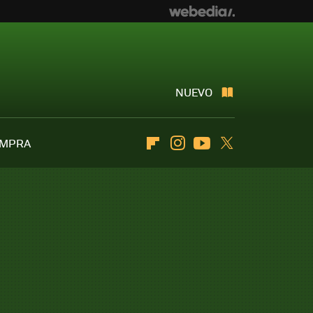
NUEVO
OMPRA
Flipboard
Instagram
Youtube
Twitter