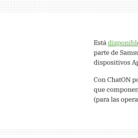
Está
disponibl
parte de Samsu
dispositivos A
Con ChatON po
que componen l
(para las oper