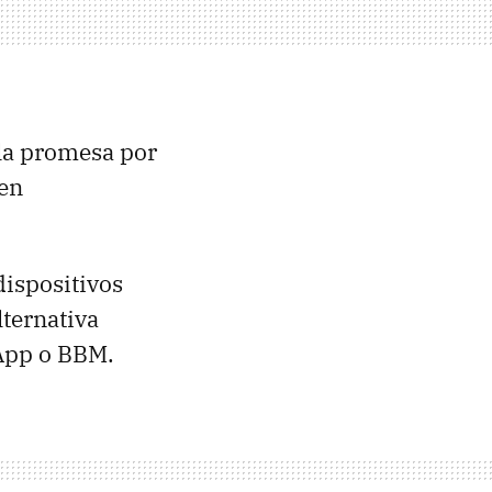
s la promesa por
 en
ispositivos
ternativa
 App o
BBM
.