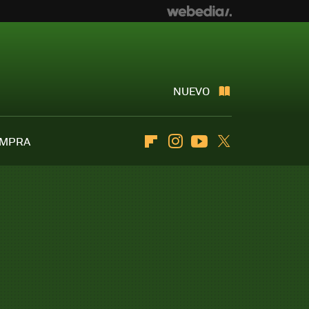
NUEVO
OMPRA
Flipboard
Instagram
Youtube
Twitter