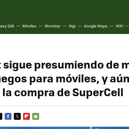
laxy S26
Móviles
Movistar
Digi
Google Maps
WiFi
 sigue presumiendo de 
juegos para móviles, y aú
 la compra de SuperCell
FACEBOOK
TWITTER
FLIPBOARD
E-