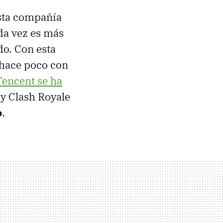
sta compañía
da vez es más
do. Con esta
 hace poco con
Tencent se ha
 y Clash Royale
o
.