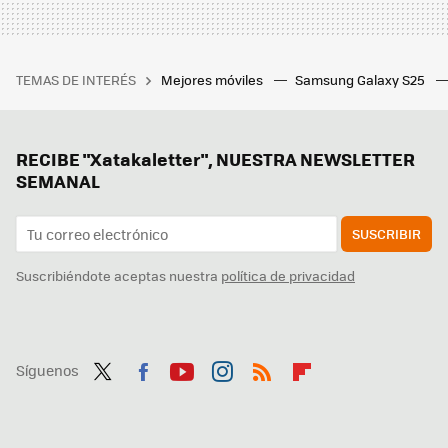
TEMAS DE INTERÉS
Mejores móviles
Samsung Galaxy S25
RECIBE "Xatakaletter", NUESTRA NEWSLETTER
SEMANAL
SUSCRIBIR
Suscribiéndote aceptas nuestra
política de privacidad
Síguenos
Twit
Fac
You
Inst
RSS
Flip
ter
ebo
tub
agr
boa