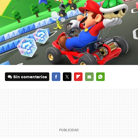
Sin comentarios
FACEBOOK
TWITTER
FLIPBOARD
E-
WHATSAPP
MAIL