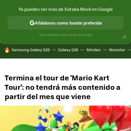
Ya puedes ver más de Xataka Movil en Google
CONECTIVIDAD
MÓVIL Y SOCIEDAD
APLICACIONES
COM
Añádenos como fuente preferida
Solo necesitas una cuenta de Google
×
HOY SE HABLA DE
Samsung Galaxy S26
Galaxy S26
Móviles
Movistar
Termina el tour de 'Mario Kart
Tour': no tendrá más contenido a
partir del mes que viene