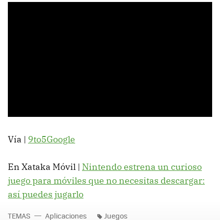
Vía |
9to5Google
En Xataka Móvil |
Nintendo estrena un curioso
juego para móviles que no necesitas descargar:
así puedes jugarlo
TEMAS
Aplicaciones
Juegos