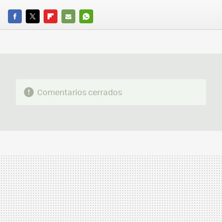
FACEBOOK
TWITTER
FLIPBOARD
E-
WHATSAPP
MAIL
Comentarios cerrados