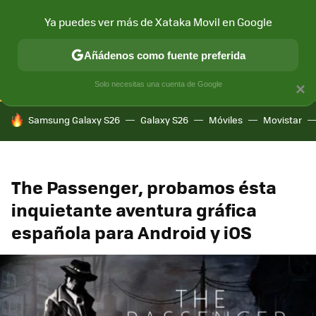
Ya puedes ver más de Xataka Movil en Google
CONECTIVIDAD
MÓVIL Y SOCIEDAD
APLICACIONES
COM
Añádenos como fuente preferida
Solo necesitas una cuenta de Google
×
HOY SE HABLA DE
Samsung Galaxy S26
Galaxy S26
Móviles
Movistar
The Passenger, probamos ésta
inquietante aventura gráfica
española para Android y iOS