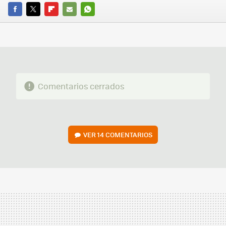
FACEBOOK
TWITTER
FLIPBOARD
E-
WHATSAPP
MAIL
Comentarios cerrados
VER
14 COMENTARIOS