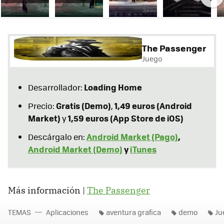
Ne
The Passenger
Juego
Loading Home
Desarrollador:
Gratis (Demo)
1,49 euros (Android
Precio:
,
Market)
1,59 euros (App Store de iOS)
y
Android Market (Pago)
,
Descárgalo en:
Android Market (Demo)
y
iTunes
Más información |
The Passenger
TEMAS
Aplicaciones
aventura grafica
demo
Ju