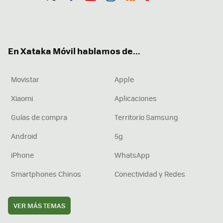
Twit
Fac
You
Inst
RSS
Flip
ter
ebo
tub
agr
boa
ok
e
am
rd
En Xataka Móvil hablamos de...
Movistar
Apple
Xiaomi
Aplicaciones
Guías de compra
Territorio Samsung
Android
5g
iPhone
WhatsApp
Smartphones Chinos
Conectividad y Redes
VER MÁS TEMAS