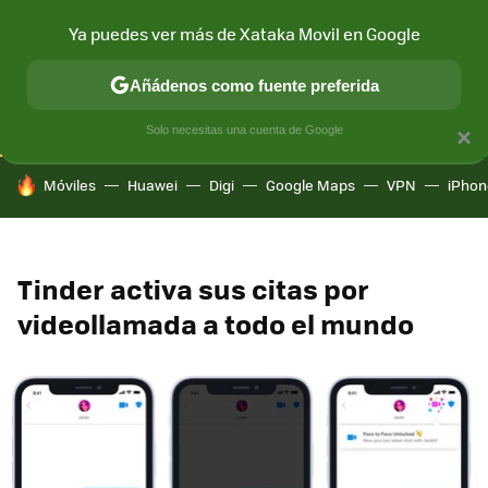
Ya puedes ver más de Xataka Movil en Google
CONECTIVIDAD
MÓVIL Y SOCIEDAD
APLICACIONES
COM
Añádenos como fuente preferida
Solo necesitas una cuenta de Google
×
HOY SE HABLA DE
Móviles
Huawei
Digi
Google Maps
VPN
iPhon
Tinder activa sus citas por
videollamada a todo el mundo