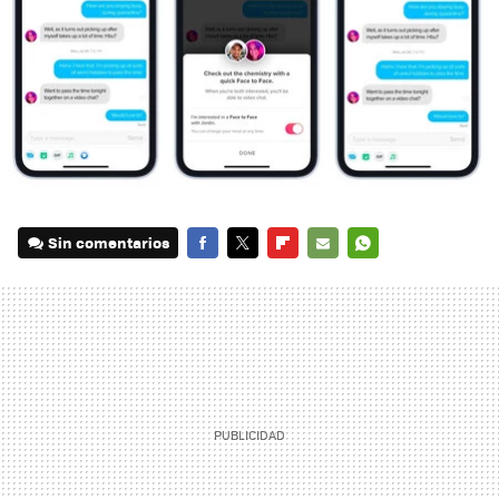
Sin comentarios
FACEBOOK
TWITTER
FLIPBOARD
E-
WHATSAPP
MAIL