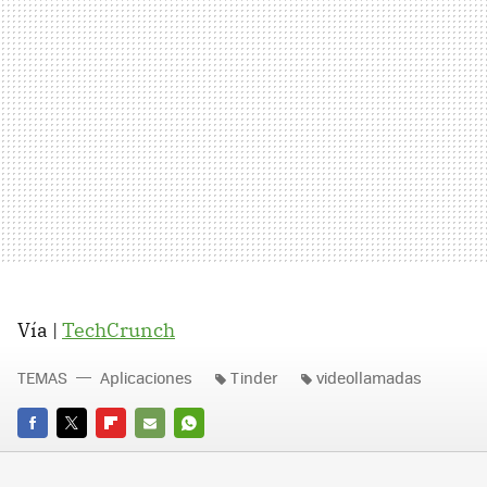
Vía |
TechCrunch
TEMAS
Aplicaciones
Tinder
videollamadas
FACEBOOK
TWITTER
FLIPBOARD
E-
WHATSAPP
MAIL