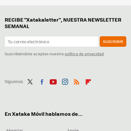
RECIBE "Xatakaletter", NUESTRA NEWSLETTER
SEMANAL
SUSCRIBIR
Suscribiéndote aceptas nuestra
política de privacidad
Síguenos
Twit
Fac
You
Inst
RSS
Flip
ter
ebo
tub
agr
boa
ok
e
am
rd
En Xataka Móvil hablamos de...
Movistar
Apple