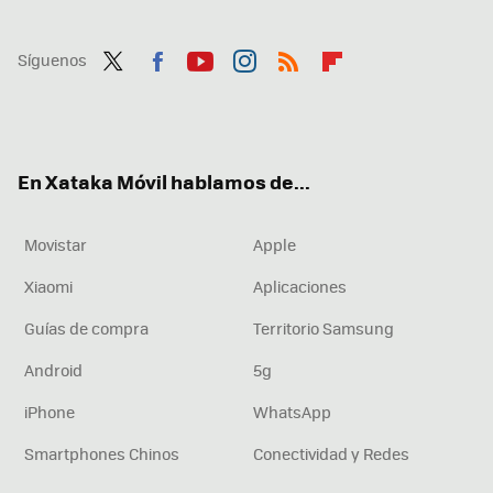
Síguenos
Twit
Fac
You
Inst
RSS
Flip
ter
ebo
tub
agr
boa
ok
e
am
rd
En Xataka Móvil hablamos de...
Movistar
Apple
Xiaomi
Aplicaciones
Guías de compra
Territorio Samsung
Android
5g
iPhone
WhatsApp
Smartphones Chinos
Conectividad y Redes