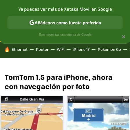
Ya puedes ver más de Xataka Movil en Google
CONECTIVIDAD
MÓVIL Y SOCIEDAD
APLICACIONES
COM
Añádenos como fuente preferida
Solo necesitas una cuenta de Google
×
HOY SE HABLA DE
Ethernet
Router
WiFi
iPhone 17
Pokémon Go
TomTom 1.5 para iPhone, ahora
con navegación por foto