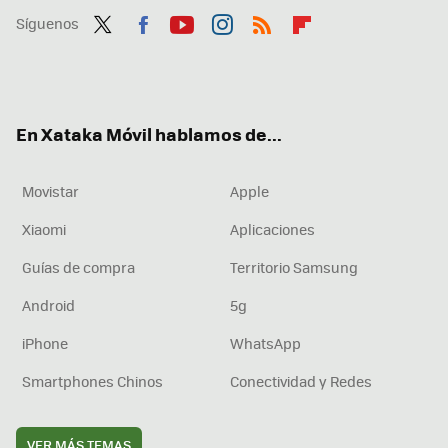
Síguenos
Twit
Fac
You
Inst
RSS
Flip
ter
ebo
tub
agr
boa
ok
e
am
rd
En Xataka Móvil hablamos de...
Movistar
Apple
Xiaomi
Aplicaciones
Guías de compra
Territorio Samsung
Android
5g
iPhone
WhatsApp
Smartphones Chinos
Conectividad y Redes
VER MÁS TEMAS