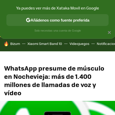
Ya puedes ver más de Xataka Movil en Google
CONECTIVIDAD
MÓVIL Y SOCIEDAD
APLICACIONES
COM
Añádenos como fuente preferida
Solo necesitas una cuenta de Google
×
HOY SE HABLA DE
Bizum
Xiaomi Smart Band 10
Videojuegos
Notificaci
WhatsApp presume de músculo
en Nochevieja: más de 1.400
millones de llamadas de voz y
vídeo