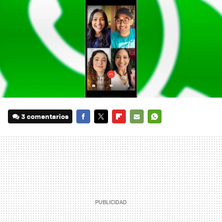
3 comentarios
FACEBOOK
TWITTER
FLIPBOARD
E-
WHATSAPP
MAIL