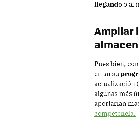
llegando
o al 
Ampliar l
almacen
Pues bien, co
en su su
progr
actualización 
algunas más úti
aportarían más
competencia.