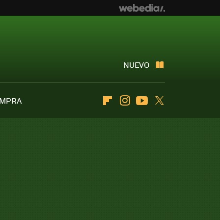
NUEVO
OMPRA
Flipboard
Instagram
Youtube
Twitter