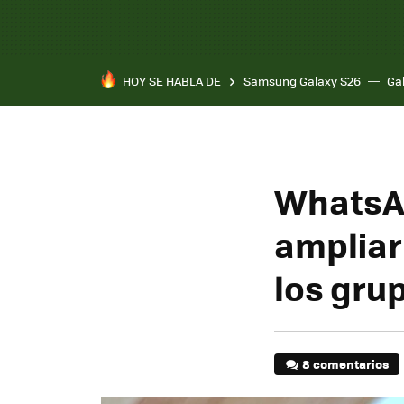
HOY SE HABLA DE
Samsung Galaxy S26
Ga
WhatsAp
ampliar 
los gru
8 comentarios