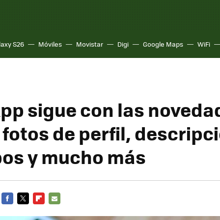
laxy S26
Móviles
Movistar
Digi
Google Maps
WiFi
p sigue con las noveda
fotos de perfil, descripc
pos y mucho más
FACEBOOK
TWITTER
FLIPBOARD
E-