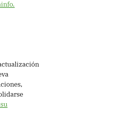
info.
ctualización
eva
nciones,
olidarse
 su