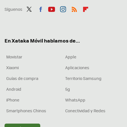
Síguenos
Twit
Fac
You
Inst
RSS
Flip
ter
ebo
tub
agr
boa
ok
e
am
rd
En Xataka Móvil hablamos de...
Movistar
Apple
Xiaomi
Aplicaciones
Guías de compra
Territorio Samsung
Android
5g
iPhone
WhatsApp
Smartphones Chinos
Conectividad y Redes