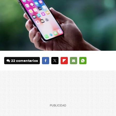
22 comentarios
FACEBOOK
TWITTER
FLIPBOARD
E-
WHATSAPP
MAIL