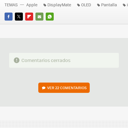
TEMAS
Apple
DisplayMate
OLED
Pantalla
FACEBOOK
TWITTER
FLIPBOARD
E-
WHATSAPP
MAIL
Comentarios cerrados
VER
22 COMENTARIOS