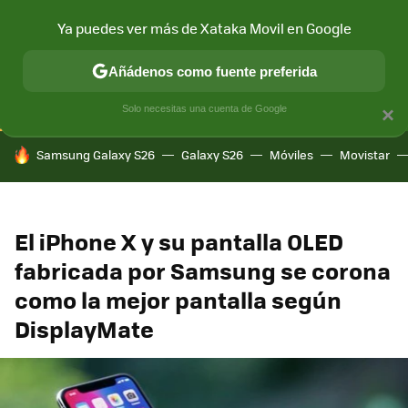
Ya puedes ver más de Xataka Movil en Google
CONECTIVIDAD
MÓVIL Y SOCIEDAD
APLICACIONES
COM
Añádenos como fuente preferida
Solo necesitas una cuenta de Google
×
HOY SE HABLA DE
Samsung Galaxy S26
Galaxy S26
Móviles
Movistar
El iPhone X y su pantalla OLED
fabricada por Samsung se corona
como la mejor pantalla según
DisplayMate