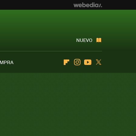
NUEVO
OMPRA
Flipboard
Instagram
Youtube
Twitter