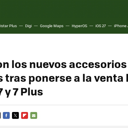
istar Plus
Digi
Google Maps
HyperOS
iOS 27
iPhone 
on los nuevos accesorios
s tras ponerse a la venta 
 y 7 Plus
FACEBOOK
TWITTER
FLIPBOARD
E-