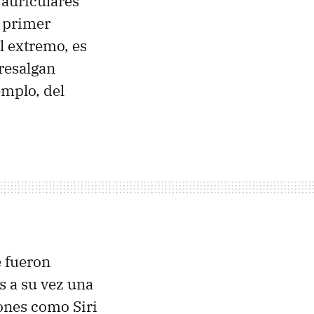
 auriculares
l primer
l extremo, es
bresalgan
emplo, del
e fueron
s a su vez una
iones como Siri