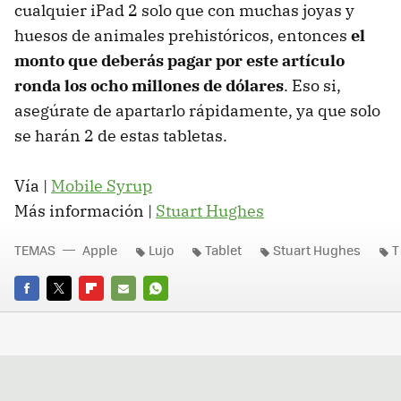
cualquier iPad 2 solo que con muchas joyas y
huesos de animales prehistóricos, entonces
el
monto que deberás pagar por este artículo
ronda los ocho millones de dólares
. Eso si,
asegúrate de apartarlo rápidamente, ya que solo
se harán 2 de estas tabletas.
Vía |
Mobile Syrup
Más información |
Stuart Hughes
TEMAS
Apple
Lujo
Tablet
Stuart Hughes
T
FACEBOOK
TWITTER
FLIPBOARD
E-
WHATSAPP
MAIL