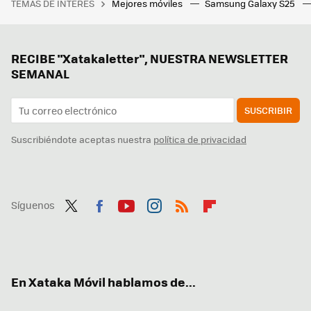
TEMAS DE INTERÉS
Mejores móviles
Samsung Galaxy S25
RECIBE "Xatakaletter", NUESTRA NEWSLETTER
SEMANAL
SUSCRIBIR
Suscribiéndote aceptas nuestra
política de privacidad
Síguenos
Twit
Fac
You
Inst
RSS
Flip
ter
ebo
tub
agr
boa
ok
e
am
rd
En Xataka Móvil hablamos de...