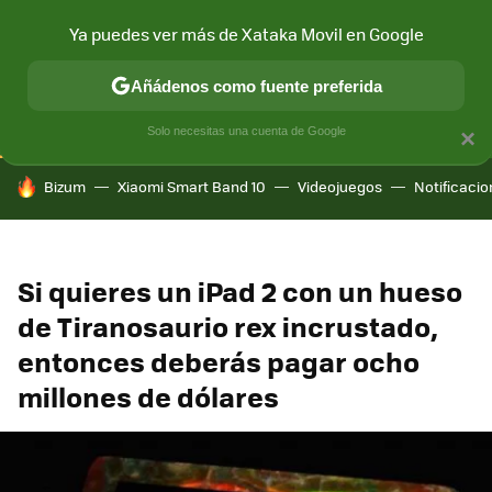
Ya puedes ver más de Xataka Movil en Google
CONECTIVIDAD
MÓVIL Y SOCIEDAD
APLICACIONES
COM
Añádenos como fuente preferida
Solo necesitas una cuenta de Google
×
HOY SE HABLA DE
Bizum
Xiaomi Smart Band 10
Videojuegos
Notificaci
Si quieres un iPad 2 con un hueso
de Tiranosaurio rex incrustado,
entonces deberás pagar ocho
millones de dólares