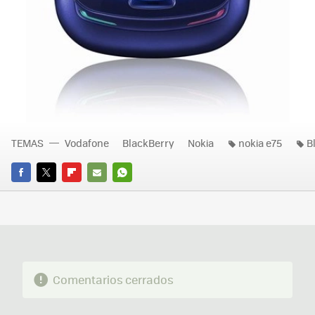
TEMAS
Vodafone
BlackBerry
Nokia
nokia e75
B
FACEBOOK
TWITTER
FLIPBOARD
E-
WHATSAPP
MAIL
Comentarios cerrados