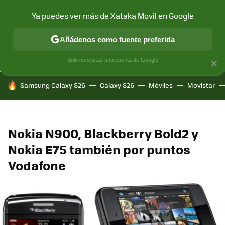
Ya puedes ver más de Xataka Movil en Google
CONECTIVIDAD
MÓVIL Y SOCIEDAD
APLICACIONES
COM
Añádenos como fuente preferida
Solo necesitas una cuenta de Google
×
HOY SE HABLA DE
Samsung Galaxy S26
Galaxy S26
Móviles
Movistar
Nokia N900, Blackberry Bold2 y
Nokia E75 también por puntos
Vodafone