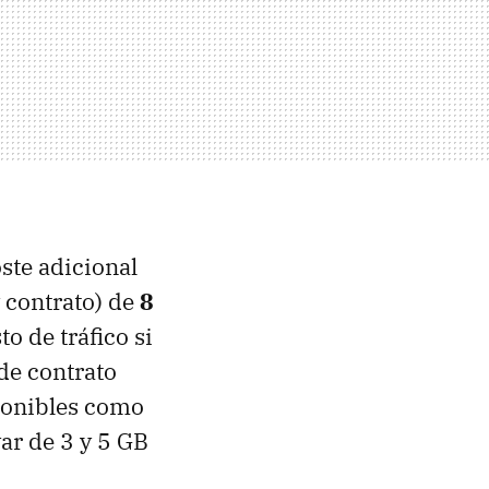
ste adicional
y contrato) de
8
 de tráfico si
 de contrato
sponibles como
var de 3 y 5 GB