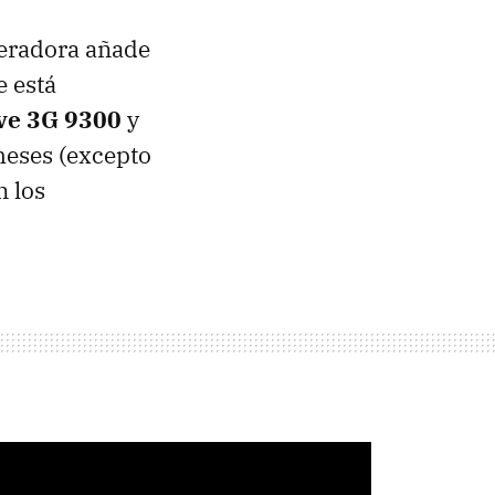
peradora añade
 está
ve 3G 9300
y
meses (excepto
n los