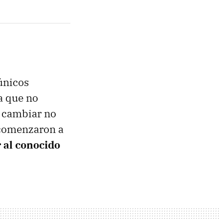
únicos
a que no
 cambiar no
comenzaron a
r al conocido