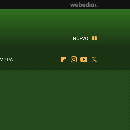
NUEVO
OMPRA
Flipboard
Instagram
Youtube
Twitter