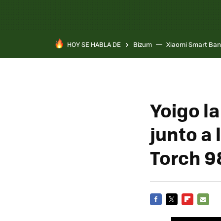
HOY SE HABLA DE
Bizum
Xiaomi Smart Ban
Yoigo la
junto a
Torch 9
FACEBOOK
TWITTER
FLIPBOARD
E-