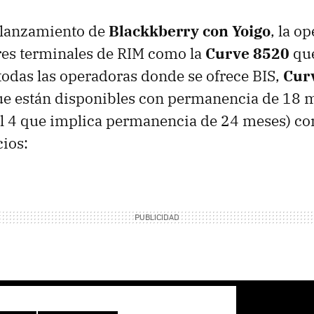
l lanzamiento de
Blackkberry con Yoigo
, la o
tres terminales de
RIM
como la
Curve 8520
que
todas las operadoras donde se ofrece
BIS
,
Cur
e están disponibles con permanencia de 18 
del 4 que implica permanencia de 24 meses) co
cios: