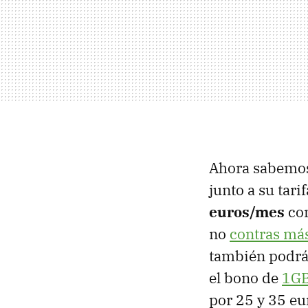
Ahora sabemo
junto a su tari
euros/mes
con
no
contras más
también podrá
el bono de
1GB
por 25 y 35 eu