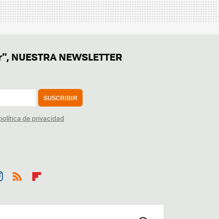
er", NUESTRA NEWSLETTER
SUSCRIBIR
política de privacidad
st
RSS
Flip
r
boa