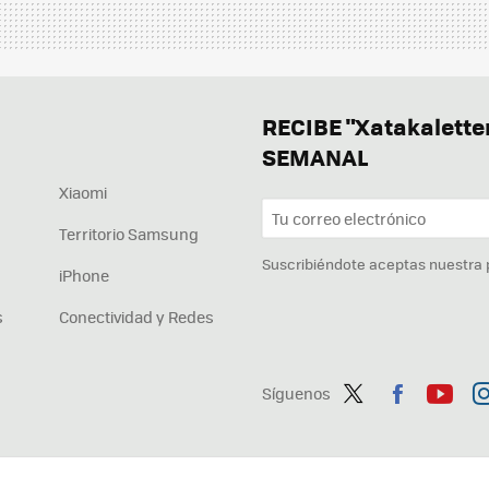
RECIBE "Xatakalett
SEMANAL
Xiaomi
Territorio Samsung
Suscribiéndote aceptas nuestra
iPhone
s
Conectividad y Redes
Síguenos
Twit
Fac
You
In
ter
ebo
tub
ag