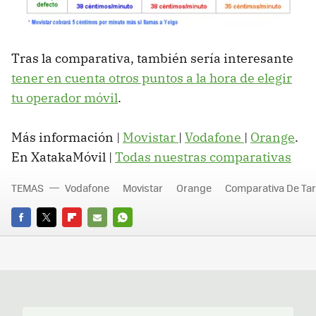
Tras la comparativa, también sería interesante
tener en cuenta otros puntos a la hora de elegir
tu operador móvil
.
Más información |
Movistar
|
Vodafone
|
Orange
.
En XatakaMóvil |
Todas nuestras comparativas
TEMAS
Vodafone
Movistar
Orange
Comparativa De Tar
FACEBOOK
TWITTER
FLIPBOARD
E-
WHATSAPP
MAIL