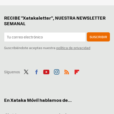
RECIBE "Xatakaletter", NUESTRA NEWSLETTER
SEMANAL
SUSCRIBIR
Suscribiéndote aceptas nuestra
política de privacidad
Síguenos
Twit
Fac
You
Inst
RSS
Flip
ter
ebo
tub
agr
boa
ok
e
am
rd
En Xataka Móvil hablamos de...