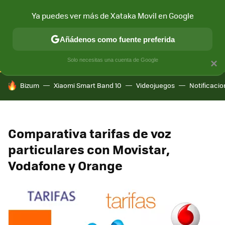
Ya puedes ver más de Xataka Movil en Google
CONECTIVIDAD
MÓVIL Y SOCIEDAD
APLICACIONES
COM
Añádenos como fuente preferida
Solo necesitas una cuenta de Google
×
HOY SE HABLA DE
Bizum
Xiaomi Smart Band 10
Videojuegos
Notificaci
Comparativa tarifas de voz
particulares con Movistar,
Vodafone y Orange