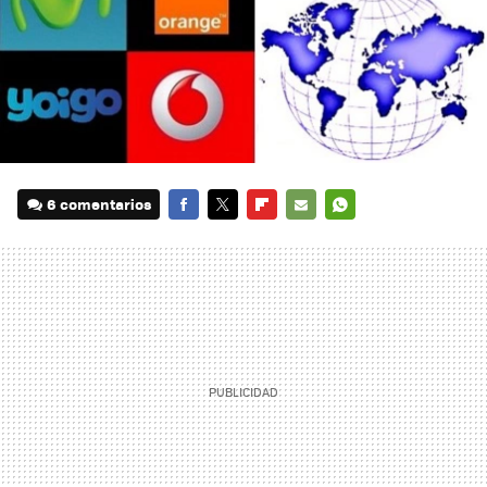
6 comentarios
FACEBOOK
TWITTER
FLIPBOARD
E-
WHATSAPP
MAIL