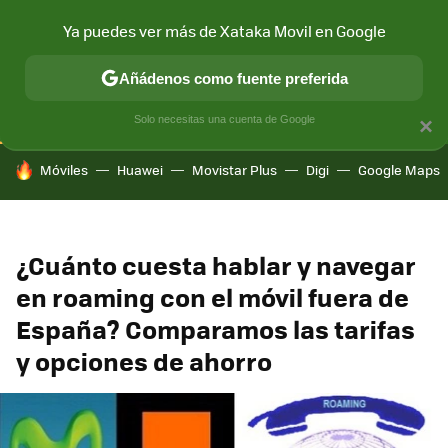
Ya puedes ver más de Xataka Movil en Google
CONECTIVIDAD
MÓVIL Y SOCIEDAD
APLICACIONES
COM
Añádenos como fuente preferida
Solo necesitas una cuenta de Google
×
HOY SE HABLA DE
Móviles
Huawei
Movistar Plus
Digi
Google Maps
¿Cuánto cuesta hablar y navegar
en roaming con el móvil fuera de
España? Comparamos las tarifas
y opciones de ahorro