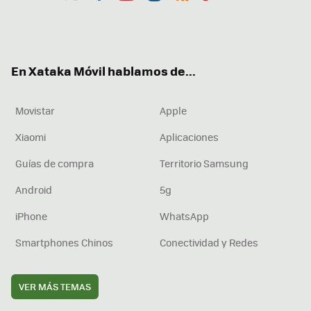
Twit
Fac
You
Inst
RSS
Flip
ter
ebo
tub
agr
boa
ok
e
am
rd
En Xataka Móvil hablamos de...
Movistar
Apple
Xiaomi
Aplicaciones
Guías de compra
Territorio Samsung
Android
5g
iPhone
WhatsApp
Smartphones Chinos
Conectividad y Redes
VER MÁS TEMAS