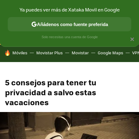
Ya puedes ver más de Xataka Movil en Google
CONECTIVIDAD
MÓVIL Y SOCIEDAD
APLICACIONES
COM
Añádenos como fuente preferida
Solo necesitas una cuenta de Google
×
HOY SE HABLA DE
Móviles
Movistar Plus
Movistar
Google Maps
VP
5 consejos para tener tu
privacidad a salvo estas
vacaciones