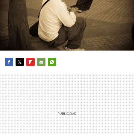
FACEBOOK
TWITTER
FLIPBOARD
E-
WHATSAPP
MAIL