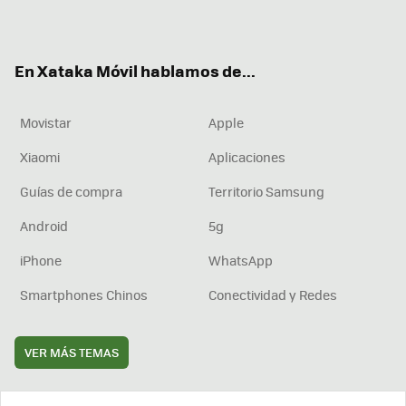
ter
ebo
tub
agr
boa
ok
e
am
rd
En Xataka Móvil hablamos de...
Movistar
Apple
Xiaomi
Aplicaciones
Guías de compra
Territorio Samsung
Android
5g
iPhone
WhatsApp
Smartphones Chinos
Conectividad y Redes
VER MÁS TEMAS