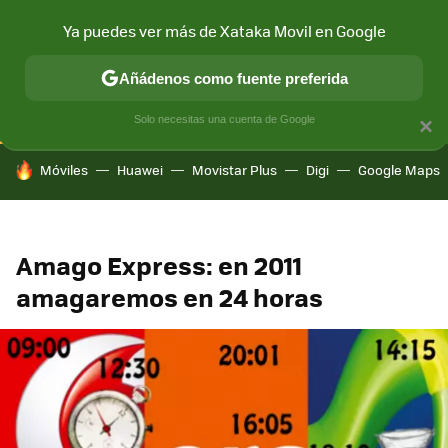
Ya puedes ver más de Xataka Movil en Google
CONECTIVIDAD
MÓVIL Y SOCIEDAD
APLICACIONES
COM
Añádenos como fuente preferida
Solo necesitas una cuenta de Google
×
HOY SE HABLA DE
Móviles
Huawei
Movistar Plus
Digi
Google Maps
Amago Express: en 2011
amagaremos en 24 horas