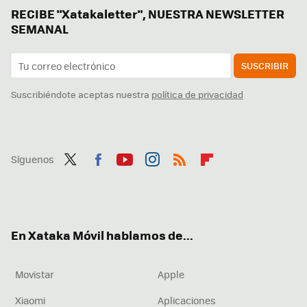
RECIBE "Xatakaletter", NUESTRA NEWSLETTER
SEMANAL
SUSCRIBIR
Suscribiéndote aceptas nuestra
política de privacidad
Síguenos
Twit
Fac
You
Inst
RSS
Flip
ter
ebo
tub
agr
boa
ok
e
am
rd
En Xataka Móvil hablamos de...
Movistar
Apple
Xiaomi
Aplicaciones