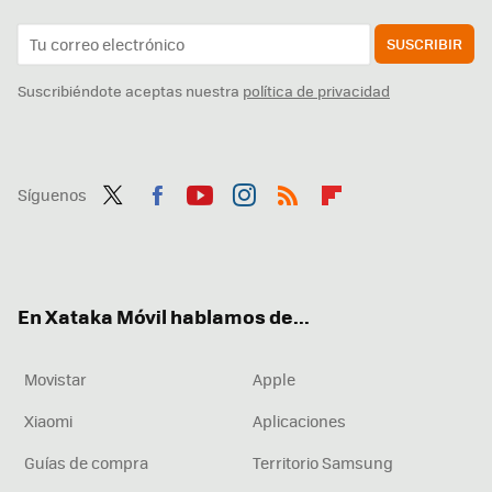
SUSCRIBIR
Suscribiéndote aceptas nuestra
política de privacidad
Síguenos
Twit
Fac
You
Inst
RSS
Flip
ter
ebo
tub
agr
boa
ok
e
am
rd
En Xataka Móvil hablamos de...
Movistar
Apple
Xiaomi
Aplicaciones
Guías de compra
Territorio Samsung