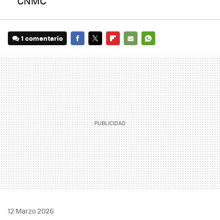
CNMC
1 comentario
FACEBOOK
TWITTER
FLIPBOARD
E-
WHATSAPP
MAIL
12 Marzo 2026