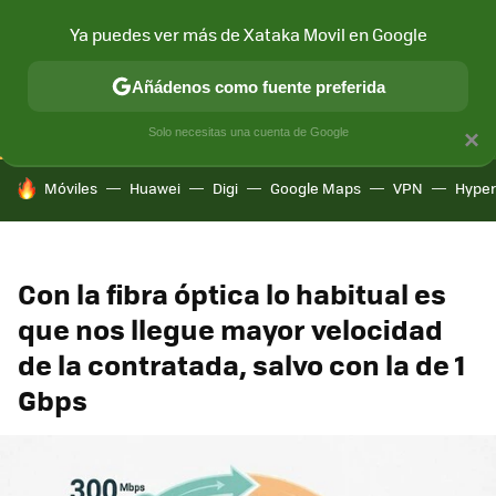
Ya puedes ver más de Xataka Movil en Google
CONECTIVIDAD
MÓVIL Y SOCIEDAD
APLICACIONES
COM
Añádenos como fuente preferida
Solo necesitas una cuenta de Google
×
HOY SE HABLA DE
Móviles
Huawei
Digi
Google Maps
VPN
Hype
Con la fibra óptica lo habitual es
que nos llegue mayor velocidad
de la contratada, salvo con la de 1
Gbps