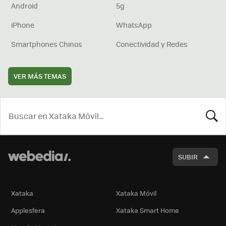
Android
5g
iPhone
WhatsApp
Smartphones Chinos
Conectividad y Redes
VER MÁS TEMAS
BUSCA
SUBIR
Xataka
Xataka Móvil
Applesfera
Xataka Smart Home