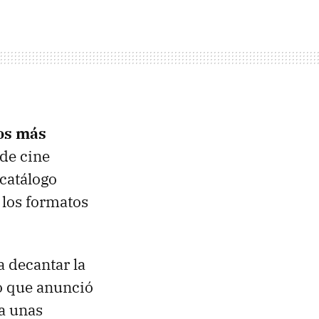
os más
de cine
catálogo
 los formatos
a decantar la
o que anunció
a unas