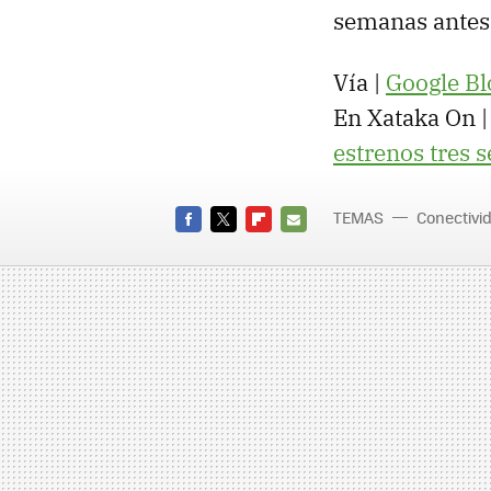
semanas antes
Vía |
Google Bl
En Xataka On 
estrenos tres 
TEMAS
Conectivi
FACEBOOK
TWITTER
FLIPBOARD
E-
MAIL