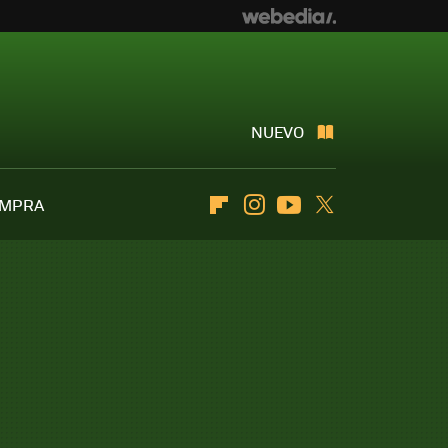
NUEVO
OMPRA
Flipboard
Instagram
Youtube
Twitter