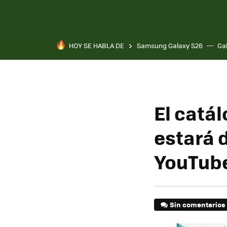
HOY SE HABLA DE
Samsung Galaxy S26
Ga
El catá
estará 
YouTub
Sin comentarios