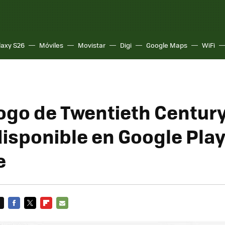
laxy S26
Móviles
Movistar
Digi
Google Maps
WiFi
logo de Twentieth Century
disponible en Google Play
e
FACEBOOK
TWITTER
FLIPBOARD
E-