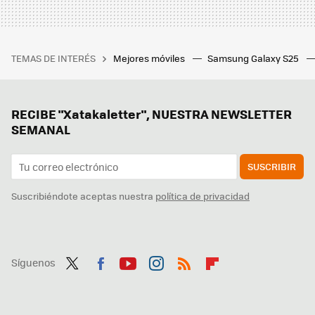
TEMAS DE INTERÉS
Mejores móviles
Samsung Galaxy S25
RECIBE "Xatakaletter", NUESTRA NEWSLETTER
SEMANAL
SUSCRIBIR
Suscribiéndote aceptas nuestra
política de privacidad
Síguenos
Twit
Fac
You
Inst
RSS
Flip
ter
ebo
tub
agr
boa