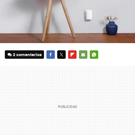
2 comentarios
FACEBOOK
TWITTER
FLIPBOARD
E-
WHATSAPP
MAIL