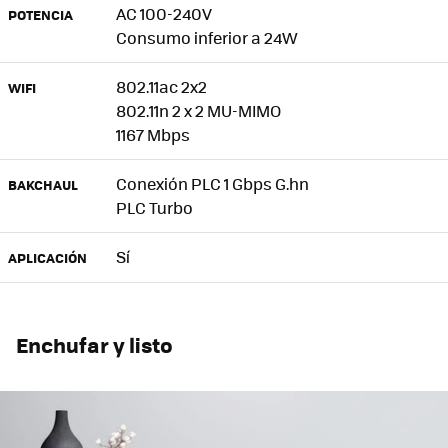
AC 100-240V
POTENCIA
Consumo inferior a 24W
802.11ac 2x2
WIFI
802.11n 2 x 2 MU-MIMO
1167 Mbps
Conexión PLC 1 Gbps G.hn
BAKCHAUL
PLC Turbo
Sí
APLICACIÓN
Enchufar y listo