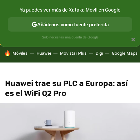
Ya puedes ver más de Xataka Movil en Google
CONECTIVIDAD
MÓVIL Y SOCIEDAD
APLICACIONES
COM
Añádenos como fuente preferida
Solo necesitas una cuenta de Google
×
HOY SE HABLA DE
Móviles
Huawei
Movistar Plus
Digi
Google Maps
Huawei trae su PLC a Europa: así
es el WiFi Q2 Pro