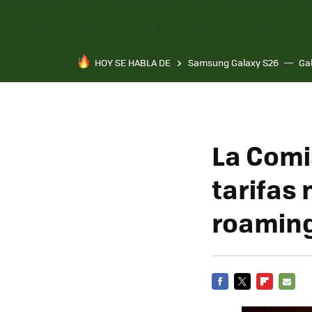
HOY SE HABLA DE
Samsung Galaxy S26
Ga
La Comi
tarifas
roamin
FACEBOOK
TWITTER
FLIPBOARD
E-