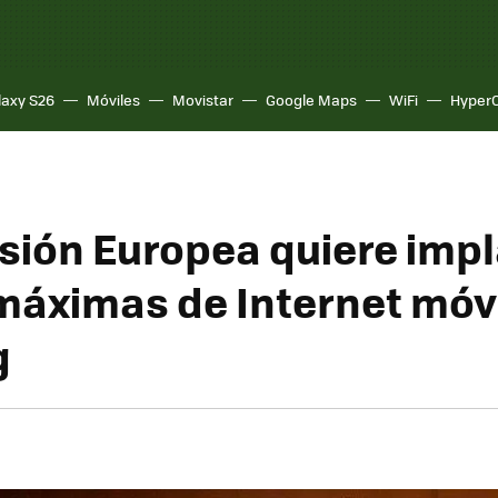
laxy S26
Móviles
Movistar
Google Maps
WiFi
Hyper
sión Europea quiere imp
 máximas de Internet móvi
g