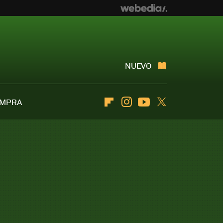
NUEVO
OMPRA
Flipboard
Instagram
Youtube
Twitter