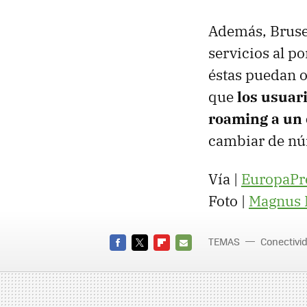
Además, Brusel
servicios al p
éstas puedan o
que
los usuar
roaming a un 
cambiar de nú
Vía |
EuropaPr
Foto |
Magnus 
TEMAS
Conectivi
FACEBOOK
TWITTER
FLIPBOARD
E-
MAIL