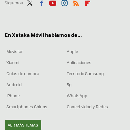
Síguenos
Twit
Fac
You
Inst
RSS
Flip
ter
ebo
tub
agr
boa
ok
e
am
rd
En Xataka Móvil hablamos de...
Movistar
Apple
Xiaomi
Aplicaciones
Guías de compra
Territorio Samsung
Android
5g
iPhone
WhatsApp
Smartphones Chinos
Conectividad y Redes
VER MÁS TEMAS