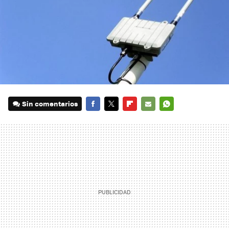
Sin comentarios
FACEBOOK
TWITTER
FLIPBOARD
E-
WHATSAPP
MAIL