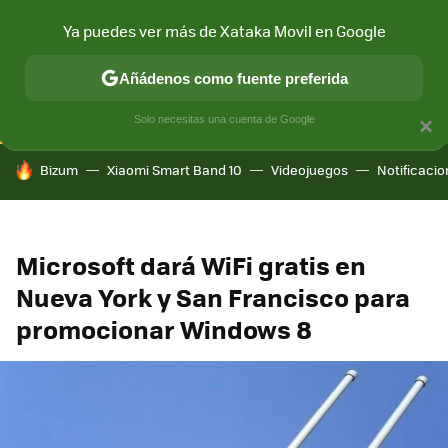
Ya puedes ver más de Xataka Movil en Google
CONECTIVIDAD
MÓVIL Y SOCIEDAD
APLICACIONES
COM
Añádenos como fuente preferida
Solo necesitas una cuenta de Google
×
HOY SE HABLA DE
Bizum
Xiaomi Smart Band 10
Videojuegos
Notificaci
Microsoft dará WiFi gratis en
Nueva York y San Francisco para
promocionar Windows 8