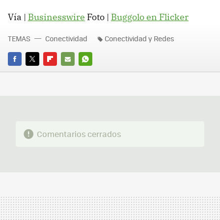
Vía |
Businesswire
Foto |
Buggolo en Flicker
TEMAS
Conectividad
Conectividad y Redes
FACEBOOK
TWITTER
FLIPBOARD
E-
WHATSAPP
MAIL
Comentarios cerrados