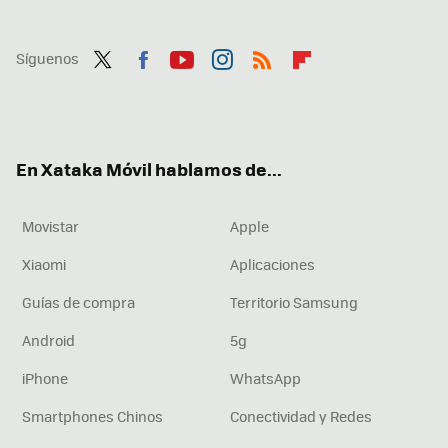
Síguenos
Twit
Fac
You
Inst
RSS
Flip
ter
ebo
tub
agr
boa
ok
e
am
rd
En Xataka Móvil hablamos de...
Movistar
Apple
Xiaomi
Aplicaciones
Guías de compra
Territorio Samsung
Android
5g
iPhone
WhatsApp
Smartphones Chinos
Conectividad y Redes