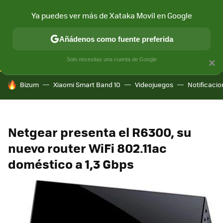
Ya puedes ver más de Xataka Movil en Google
CONECTIVIDAD
MÓVIL Y SOCIEDAD
APLICACIONES
COM
Añádenos como fuente preferida
Solo necesitas una cuenta de Google
×
HOY SE HABLA DE
Bizum
Xiaomi Smart Band 10
Videojuegos
Notificaci
Netgear presenta el R6300, su
nuevo router WiFi 802.11ac
doméstico a 1,3 Gbps