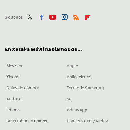
Síguenos
Twit
Fac
You
Inst
RSS
Flip
ter
ebo
tub
agr
boa
ok
e
am
rd
En Xataka Móvil hablamos de...
Movistar
Apple
Xiaomi
Aplicaciones
Guías de compra
Territorio Samsung
Android
5g
iPhone
WhatsApp
Smartphones Chinos
Conectividad y Redes