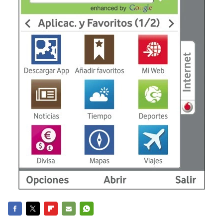
FACEBOOK
TWITTER
FLIPBOARD
E-
WHATSAPP