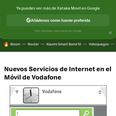
Ya puedes ver más de Xataka Movil en Google
CONECTIVIDAD
MÓVIL Y SOCIEDAD
APLICACIONES
COM
Añádenos como fuente preferida
Solo necesitas una cuenta de Google
×
HOY SE HABLA DE
Bizum
Router
Xiaomi Smart Band 10
Videojuegos
Nuevos Servicios de Internet en el
Móvil de Vodafone