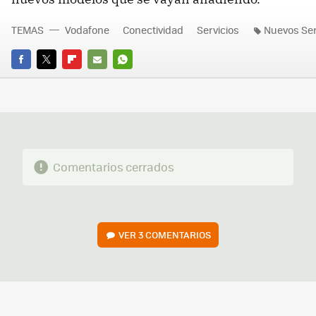
TEMAS
Vodafone
Conectividad
Servicios
Nuevos Serv
FACEBOOK
TWITTER
FLIPBOARD
E-
WHATSAPP
MAIL
Comentarios cerrados
VER
3 COMENTARIOS