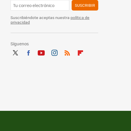
SUSCRIBIR
Suscribiéndote aceptas nuestra
política de
privacidad
Síguenos
Twit
Fac
You
Inst
RSS
Flip
ter
ebo
tub
agr
boa
ok
e
am
rd