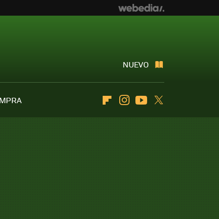
NUEVO
OMPRA
Flipboard
Instagram
Youtube
Twitter