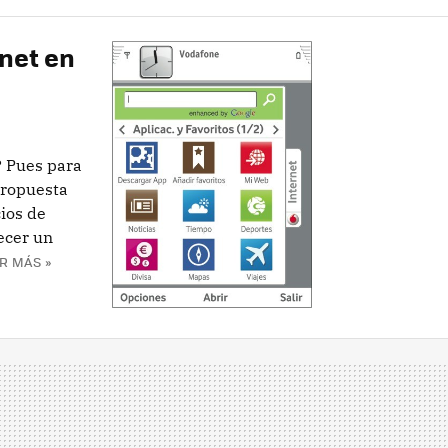
rnet en
 Pues para
propuesta
ios de
ecer un
R MÁS »