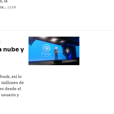
, la
s...
LEER
s
a nube y
ook, así lo
1 millones de
es desde el
 usuario y