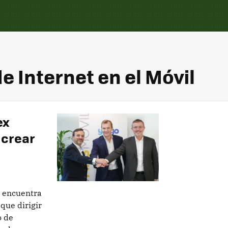
e Internet en el Móvil
ex
 crear
e encuentra
que dirigir
o de