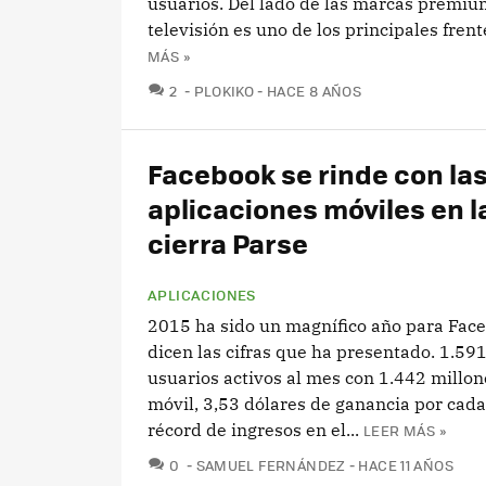
usuarios. Del lado de las marcas premium
televisión es uno de los principales frente
MÁS »
COMENTARIOS
2
PLOKIKO
HACE 8 AÑOS
Facebook se rinde con la
aplicaciones móviles en l
cierra Parse
APLICACIONES
2015 ha sido un magnífico año para Faceb
dicen las cifras que ha presentado. 1.59
usuarios activos al mes con 1.442 millon
móvil, 3,53 dólares de ganancia por cada
récord de ingresos en el...
LEER MÁS »
COMENTARIOS
0
SAMUEL FERNÁNDEZ
HACE 11 AÑOS