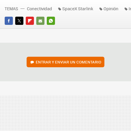
TEMAS
Conectividad
SpaceX Starlink
Opinión
I
FACEBOOK
TWITTER
FLIPBOARD
E-
WHATSAPP
MAIL
ENTRAR Y ENVIAR UN COMENTARIO