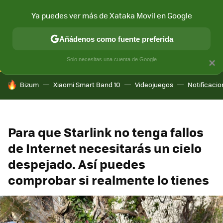
Ya puedes ver más de Xataka Movil en Google
CONECTIVIDAD
MÓVIL Y SOCIEDAD
APLICACIONES
COM
Añádenos como fuente preferida
Solo necesitas una cuenta de Google
×
HOY SE HABLA DE
Bizum
Xiaomi Smart Band 10
Videojuegos
Notificaci
Para que Starlink no tenga fallos
de Internet necesitarás un cielo
despejado. Así puedes
comprobar si realmente lo tienes