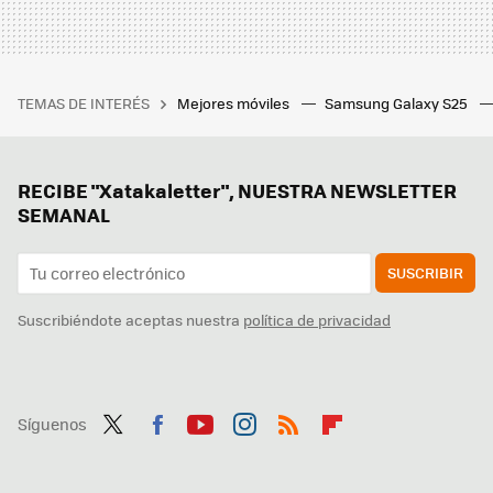
TEMAS DE INTERÉS
Mejores móviles
Samsung Galaxy S25
RECIBE "Xatakaletter", NUESTRA NEWSLETTER
SEMANAL
SUSCRIBIR
Suscribiéndote aceptas nuestra
política de privacidad
Síguenos
Twit
Fac
You
Inst
RSS
Flip
ter
ebo
tub
agr
boa