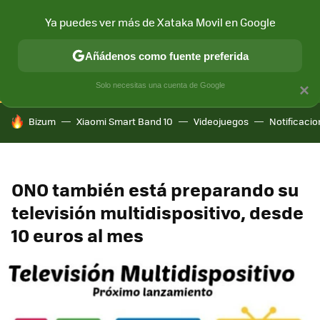
Ya puedes ver más de Xataka Movil en Google
CONECTIVIDAD
MÓVIL Y SOCIEDAD
APLICACIONES
COM
Añádenos como fuente preferida
Solo necesitas una cuenta de Google
×
HOY SE HABLA DE
Bizum
Xiaomi Smart Band 10
Videojuegos
Notificaci
ONO también está preparando su
televisión multidispositivo, desde
10 euros al mes