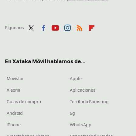
Síguenos
Twit
Fac
You
Inst
RSS
Flip
ter
ebo
tub
agr
boa
ok
e
am
rd
En Xataka Móvil hablamos de...
Movistar
Apple
Xiaomi
Aplicaciones
Guías de compra
Territorio Samsung
Android
5g
iPhone
WhatsApp
Smartphones Chinos
Conectividad y Redes