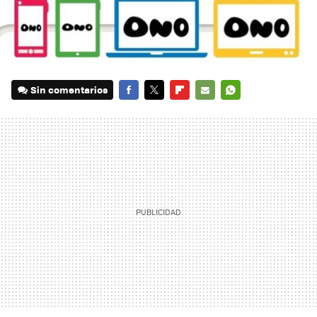
Sin comentarios
FACEBOOK
TWITTER
FLIPBOARD
E-
WHATSAPP
MAIL