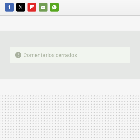
FACEBOOK
TWITTER
FLIPBOARD
E-
WHATSAPP
MAIL
Comentarios cerrados