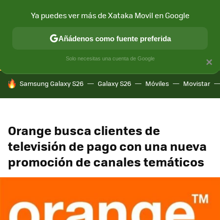
Ya puedes ver más de Xataka Movil en Google
CONECTIVIDAD
MÓVIL Y SOCIEDAD
APLICACIONES
COM
Añádenos como fuente preferida
Solo necesitas una cuenta de Google
×
HOY SE HABLA DE
Samsung Galaxy S26
Galaxy S26
Móviles
Movistar
Orange busca clientes de
televisión de pago con una nueva
promoción de canales temáticos