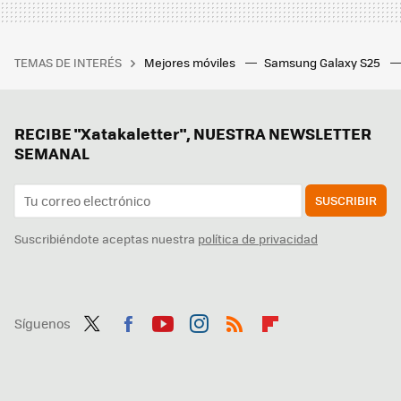
TEMAS DE INTERÉS
Mejores móviles
Samsung Galaxy S25
RECIBE "Xatakaletter", NUESTRA NEWSLETTER
SEMANAL
SUSCRIBIR
Suscribiéndote aceptas nuestra
política de privacidad
Síguenos
Twit
Fac
You
Inst
RSS
Flip
ter
ebo
tub
agr
boa