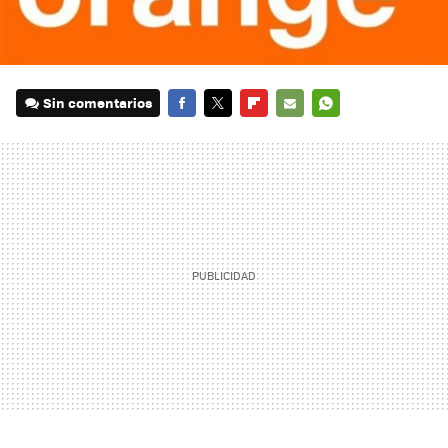
Sin comentarios
FACEBOOK
TWITTER
FLIPBOARD
E-
WHATSAPP
MAIL