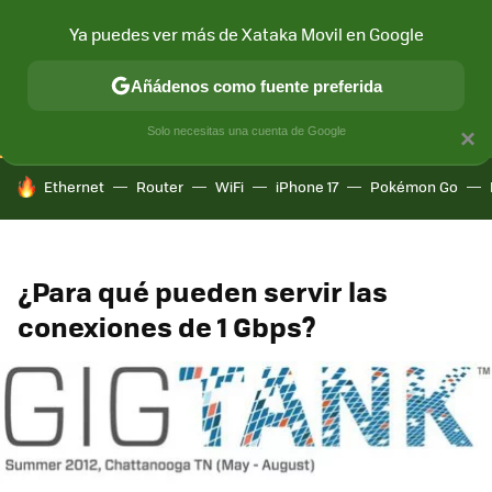
Ya puedes ver más de Xataka Movil en Google
CONECTIVIDAD
MÓVIL Y SOCIEDAD
APLICACIONES
COM
Añádenos como fuente preferida
Solo necesitas una cuenta de Google
×
HOY SE HABLA DE
Ethernet
Router
WiFi
iPhone 17
Pokémon Go
¿Para qué pueden servir las
conexiones de 1 Gbps?