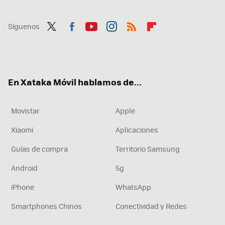
Síguenos
Twit
Fac
You
Inst
RSS
Flip
ter
ebo
tub
agr
boa
ok
e
am
rd
En Xataka Móvil hablamos de...
Movistar
Apple
Xiaomi
Aplicaciones
Guías de compra
Territorio Samsung
Android
5g
iPhone
WhatsApp
Smartphones Chinos
Conectividad y Redes