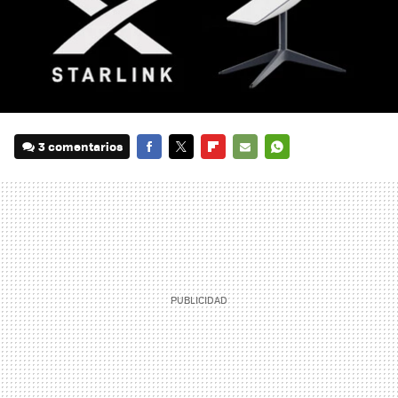
3 comentarios
FACEBOOK
TWITTER
FLIPBOARD
E-
WHATSAPP
MAIL