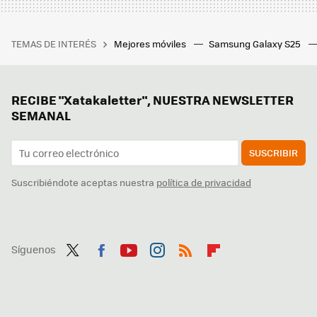
TEMAS DE INTERÉS
Mejores móviles
Samsung Galaxy S25
RECIBE "Xatakaletter", NUESTRA NEWSLETTER
SEMANAL
SUSCRIBIR
Suscribiéndote aceptas nuestra
política de privacidad
Síguenos
Twit
Fac
You
Inst
RSS
Flip
ter
ebo
tub
agr
boa
ok
e
am
rd