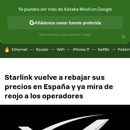
Ya puedes ver más de Xataka Movil en Google
CONECTIVIDAD
MÓVIL Y SOCIEDAD
APLICACIONES
COM
Añádenos como fuente preferida
Solo necesitas una cuenta de Google
×
HOY SE HABLA DE
Ethernet
Router
WiFi
iPhone 17
Netflix
Pokém
Starlink vuelve a rebajar sus
precios en España y ya mira de
reojo a los operadores