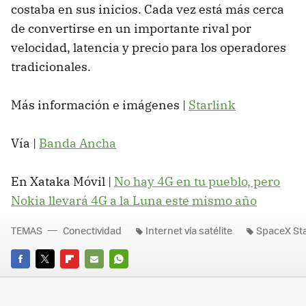
costaba en sus inicios. Cada vez está más cerca
de convertirse en un importante rival por
velocidad, latencia y precio para los operadores
tradicionales.
Más información e imágenes |
Starlink
Vía |
Banda Ancha
En Xataka Móvil |
No hay 4G en tu pueblo, pero
Nokia llevará 4G a la Luna este mismo año
TEMAS
Conectividad
Internet vía satélite
SpaceX Sta
FACEBOOK
TWITTER
FLIPBOARD
E-
WHATSAPP
MAIL