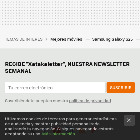
TEMAS DE INTERÉS
Mejores móviles
Samsung Galaxy S25
RECIBE "Xatakaletter", NUESTRA NEWSLETTER
SEMANAL
SUSCRIBIR
Suscribiéndote aceptas nuestra
política de privacidad
Utilizamos cookies de terceros para generar estadísticas
de audiencia y mostrar publicidad personalizada
analizando tu navegación. Si sigues navegando estarás
Síguenos
aceptando su uso.
Más información
Twit
Fac
You
Inst
RSS
Flip