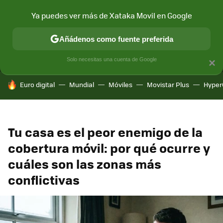
Ya puedes ver más de Xataka Movil en Google
MENÚ
NUEVO
Añádenos como fuente preferida
CONECTIVIDAD
MÓVIL Y SOCIEDAD
APLICACIONES
COM
Solo necesitas una cuenta de Google
×
HOY SE HABLA DE
Euro digital
Mundial
Móviles
Movistar Plus
Hyper
Tu casa es el peor enemigo de la
cobertura móvil: por qué ocurre y
cuáles son las zonas más
conflictivas