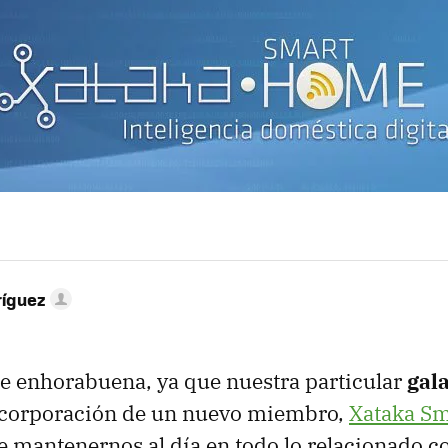
ríguez
e enhorabuena, ya que nuestra particular
gal
incorporación de un nuevo miembro,
Xataka S
e mantenernos al día en todo lo relacionado co