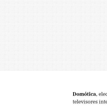
Domótica
, el
televisores int