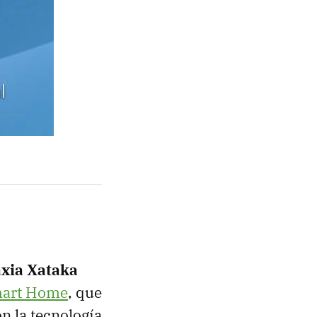
axia Xataka
mart Home
, que
n la tecnología