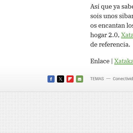
Así que ya sabé
sois unos sibar
os encantan lo
hogar 2.0,
Xat
de referencia.
Enlace |
Xatak
TEMAS
Conectivi
FACEBOOK
TWITTER
FLIPBOARD
E-
MAIL