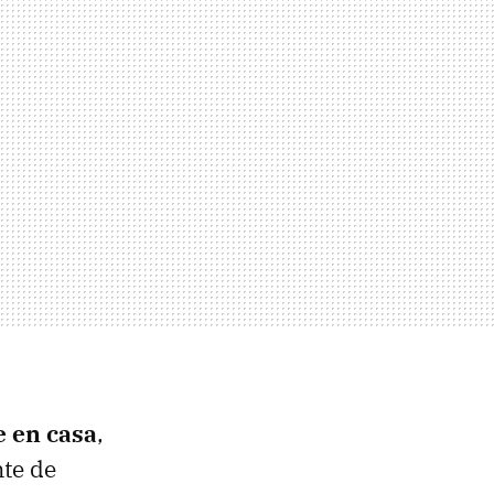
e en casa
,
nte de