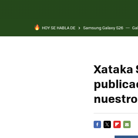
HOY SE HABLA DE
Samsung Galaxy S26
Ga
Xataka
publica
nuestro
FACEBOOK
TWITTER
FLIPBOARD
E-