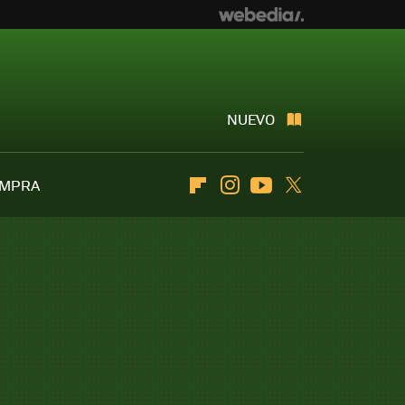
NUEVO
OMPRA
Flipboard
Instagram
Youtube
Twitter