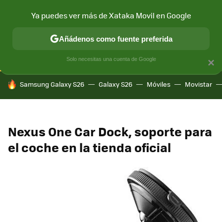
Ya puedes ver más de Xataka Movil en Google
CONECTIVIDAD
MÓVIL Y SOCIEDAD
APLICACIONES
COM
Añádenos como fuente preferida
Solo necesitas una cuenta de Google
×
HOY SE HABLA DE
Samsung Galaxy S26
Galaxy S26
Móviles
Movistar
Nexus One Car Dock, soporte para
el coche en la tienda oficial