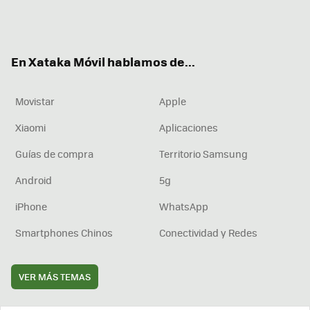
Twit
Fac
You
Inst
RSS
Flip
ter
ebo
tub
agr
boa
ok
e
am
rd
En Xataka Móvil hablamos de...
Movistar
Apple
Xiaomi
Aplicaciones
Guías de compra
Territorio Samsung
Android
5g
iPhone
WhatsApp
Smartphones Chinos
Conectividad y Redes
VER MÁS TEMAS