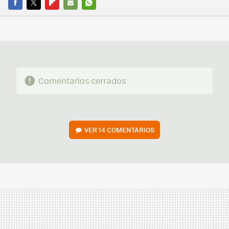
FACEBOOK
TWITTER
FLIPBOARD
E-
WHATSAPP
MAIL
Comentarios cerrados
VER
14 COMENTARIOS