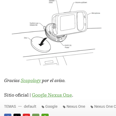
Gracias
Scapology
por el aviso.
Sitio oficial |
Google Nexus One
.
TEMAS
default
Google
Nexus One
Nexus One C