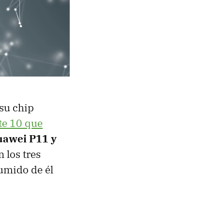
 su chip
te 10 que
Huawei P11 y
 los tres
sumido de él