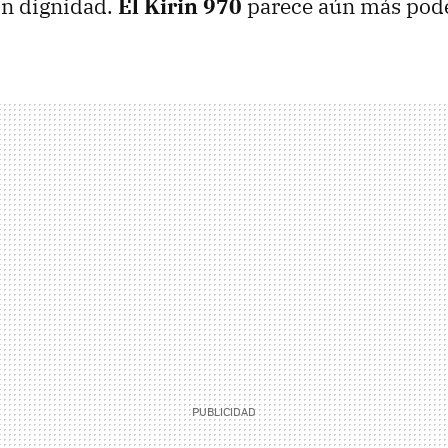
on dignidad.
El Kirin 970
parece aún más pod