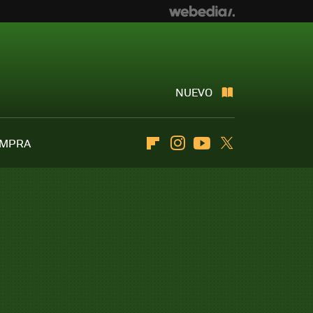
NUEVO
OMPRA
Flipboard
Instagram
Youtube
Twitter