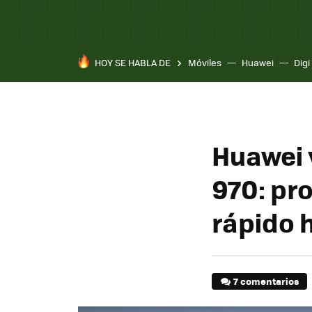
HOY SE HABLA DE
Móviles
Huawei
Digi
Huawei 
970: pr
rápido 
7 comentarios