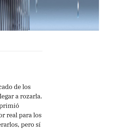
cado de los
egar a rozarla.
mprimió
r real para los
arlos, pero sí