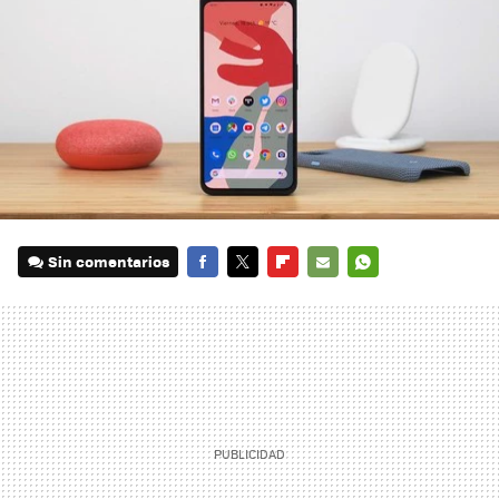
Sin comentarios
FACEBOOK
TWITTER
FLIPBOARD
E-
WHATSAPP
MAIL