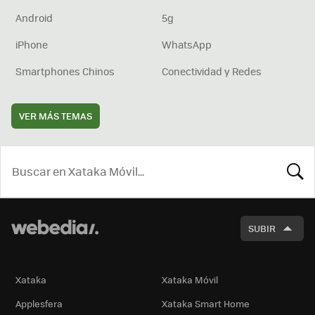
Android
5g
iPhone
WhatsApp
Smartphones Chinos
Conectividad y Redes
VER MÁS TEMAS
BUSCA
SUBIR
Xataka
Xataka Móvil
Applesfera
Xataka Smart Home