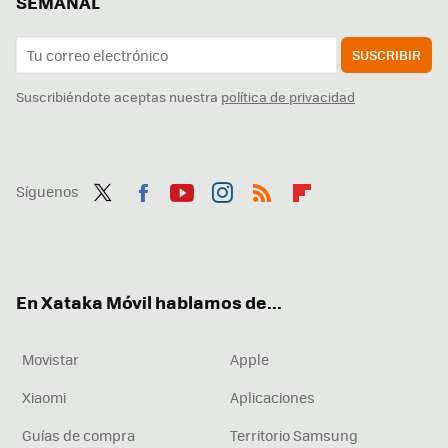
SEMANAL
SUSCRIBIR
Suscribiéndote aceptas nuestra
política de privacidad
Síguenos
Twit
Fac
You
Inst
RSS
Flip
ter
ebo
tub
agr
boa
ok
e
am
rd
En Xataka Móvil hablamos de...
Movistar
Apple
Xiaomi
Aplicaciones
Guías de compra
Territorio Samsung