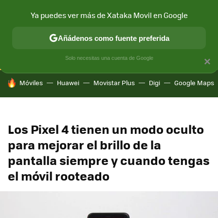
Ya puedes ver más de Xataka Movil en Google
CONECTIVIDAD
MÓVIL Y SOCIEDAD
APLICACIONES
COM
Añádenos como fuente preferida
Solo necesitas una cuenta de Google
×
HOY SE HABLA DE
Móviles
Huawei
Movistar Plus
Digi
Google Maps
Los Pixel 4 tienen un modo oculto
para mejorar el brillo de la
pantalla siempre y cuando tengas
el móvil rooteado