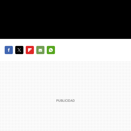
FACEBOOK
TWITTER
FLIPBOARD
E-
WHATSAPP
MAIL