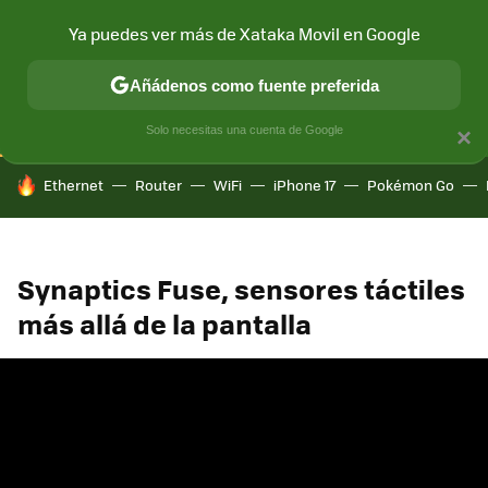
Ya puedes ver más de Xataka Movil en Google
CONECTIVIDAD
MÓVIL Y SOCIEDAD
APLICACIONES
COM
Añádenos como fuente preferida
Solo necesitas una cuenta de Google
×
HOY SE HABLA DE
Ethernet
Router
WiFi
iPhone 17
Pokémon Go
Synaptics Fuse, sensores táctiles
más allá de la pantalla