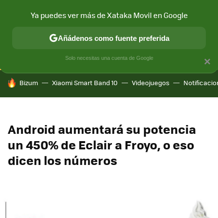
Ya puedes ver más de Xataka Movil en Google
CONECTIVIDAD
MÓVIL Y SOCIEDAD
APLICACIONES
COM
Añádenos como fuente preferida
Solo necesitas una cuenta de Google
×
HOY SE HABLA DE
Bizum
Xiaomi Smart Band 10
Videojuegos
Notificaci
Android aumentará su potencia
un 450% de Eclair a Froyo, o eso
dicen los números