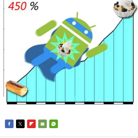
FACEBOOK
TWITTER
FLIPBOARD
E-
WHATSAPP