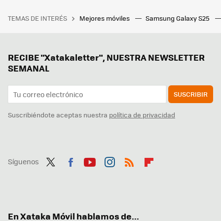
TEMAS DE INTERÉS
Mejores móviles
Samsung Galaxy S25
RECIBE "Xatakaletter", NUESTRA NEWSLETTER
SEMANAL
SUSCRIBIR
Suscribiéndote aceptas nuestra
política de privacidad
Síguenos
Twit
Fac
You
Inst
RSS
Flip
ter
ebo
tub
agr
boa
ok
e
am
rd
En Xataka Móvil hablamos de...