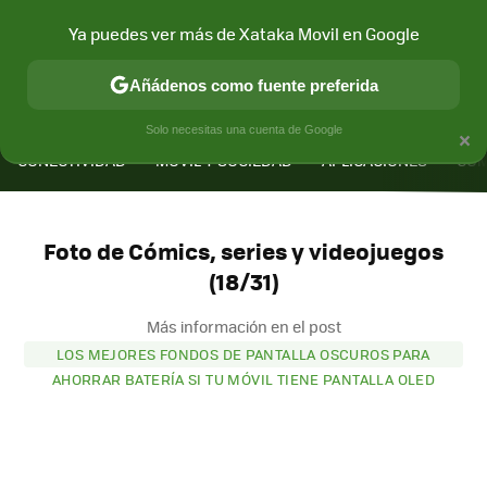
Ya puedes ver más de Xataka Movil en Google
Añádenos como fuente preferida
MENÚ
NUEVO
×
Solo necesitas una cuenta de Google
CONECTIVIDAD
MÓVIL Y SOCIEDAD
APLICACIONES
COM
Foto de Cómics, series y videojuegos
(18/31)
Más información en el post
LOS MEJORES FONDOS DE PANTALLA OSCUROS PARA
AHORRAR BATERÍA SI TU MÓVIL TIENE PANTALLA OLED