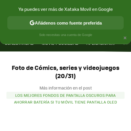
Ya puedes ver más de Xataka Movil en Google
Añádenos como fuente preferida
MENÚ
NUEVO
×
Solo necesitas una cuenta de Google
CONECTIVIDAD
MÓVIL Y SOCIEDAD
APLICACIONES
COM
Foto de Cómics, series y videojuegos
(20/31)
Más información en el post
LOS MEJORES FONDOS DE PANTALLA OSCUROS PARA
AHORRAR BATERÍA SI TU MÓVIL TIENE PANTALLA OLED