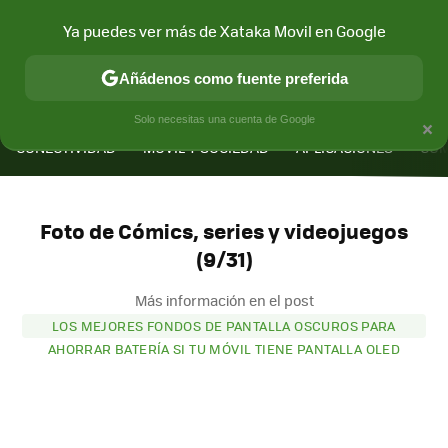
Ya puedes ver más de Xataka Movil en Google
Añádenos como fuente preferida
MENÚ
NUEVO
×
Solo necesitas una cuenta de Google
CONECTIVIDAD
MÓVIL Y SOCIEDAD
APLICACIONES
COM
Foto de Cómics, series y videojuegos
(9/31)
Más información en el post
LOS MEJORES FONDOS DE PANTALLA OSCUROS PARA
AHORRAR BATERÍA SI TU MÓVIL TIENE PANTALLA OLED