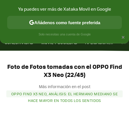
Ya puedes ver más de Xataka Movil en Google
Añádenos como fuente preferida
MENÚ
NUEVO
×
Solo necesitas una cuenta de Google
CONECTIVIDAD
MÓVIL Y SOCIEDAD
APLICACIONES
COM
Foto de Fotos tomadas con el OPPO Find
X3 Neo (22/45)
Más información en el post
OPPO FIND X3 NEO, ANÁLISIS: EL HERMANO MEDIANO SE
HACE MAYOR EN TODOS LOS SENTIDOS