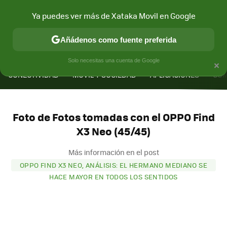
Ya puedes ver más de Xataka Movil en Google
Añádenos como fuente preferida
MENÚ
NUEVO
×
Solo necesitas una cuenta de Google
CONECTIVIDAD
MÓVIL Y SOCIEDAD
APLICACIONES
COM
Foto de Fotos tomadas con el OPPO Find
X3 Neo (45/45)
Más información en el post
OPPO FIND X3 NEO, ANÁLISIS: EL HERMANO MEDIANO SE
HACE MAYOR EN TODOS LOS SENTIDOS