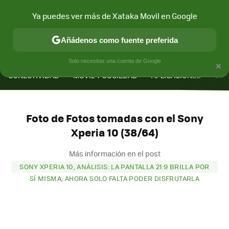
Ya puedes ver más de Xataka Movil en Google
Añádenos como fuente preferida
MENÚ
NUEVO
×
Solo necesitas una cuenta de Google
CONECTIVIDAD
MÓVIL Y SOCIEDAD
APLICACIONES
COM
Foto de Fotos tomadas con el Sony
Xperia 10 (38/64)
Más información en el post
SONY XPERIA 10, ANÁLISIS: LA PANTALLA 21:9 BRILLA POR
SÍ MISMA, AHORA SOLO FALTA PODER DISFRUTARLA