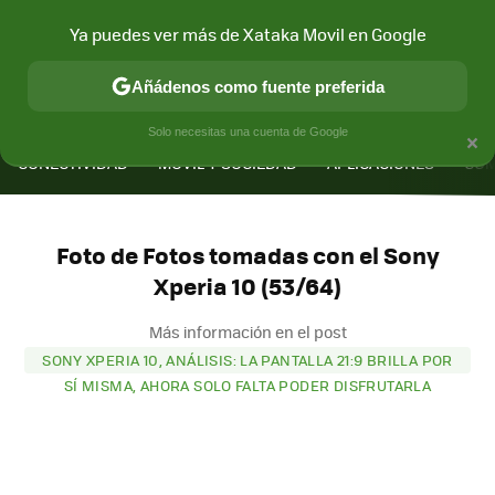
Ya puedes ver más de Xataka Movil en Google
Añádenos como fuente preferida
MENÚ
NUEVO
×
Solo necesitas una cuenta de Google
CONECTIVIDAD
MÓVIL Y SOCIEDAD
APLICACIONES
COM
Foto de Fotos tomadas con el Sony
Xperia 10 (53/64)
Más información en el post
SONY XPERIA 10, ANÁLISIS: LA PANTALLA 21:9 BRILLA POR
SÍ MISMA, AHORA SOLO FALTA PODER DISFRUTARLA