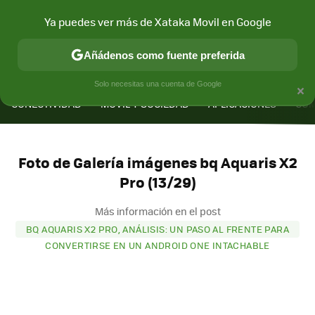
Ya puedes ver más de Xataka Movil en Google
Añádenos como fuente preferida
MENÚ
NUEVO
×
Solo necesitas una cuenta de Google
CONECTIVIDAD
MÓVIL Y SOCIEDAD
APLICACIONES
COM
Foto de Galería imágenes bq Aquaris X2
Pro (13/29)
Más información en el post
BQ AQUARIS X2 PRO, ANÁLISIS: UN PASO AL FRENTE PARA
CONVERTIRSE EN UN ANDROID ONE INTACHABLE