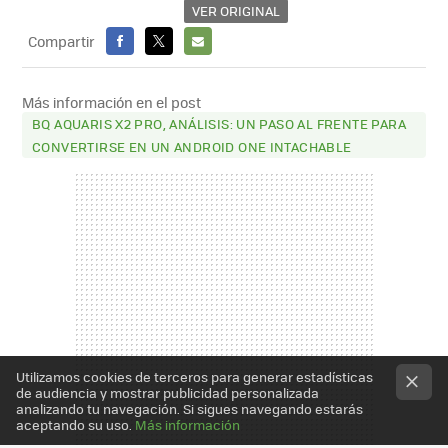
VER ORIGINAL
Compartir
FACEBOOK
X
E-
MAIL
Más información en el post
BQ AQUARIS X2 PRO, ANÁLISIS: UN PASO AL FRENTE PARA
CONVERTIRSE EN UN ANDROID ONE INTACHABLE
Utilizamos cookies de terceros para generar estadísticas
de audiencia y mostrar publicidad personalizada
analizando tu navegación. Si sigues navegando estarás
aceptando su uso.
Más información